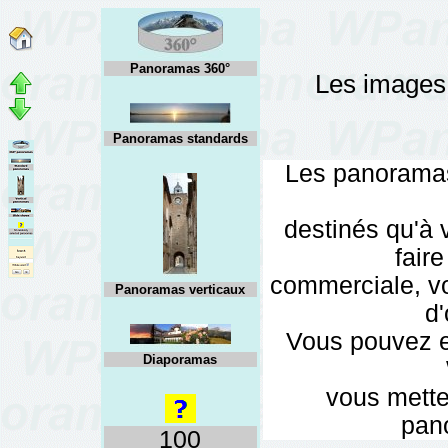
Panoramas 360°
Les images 
Panoramas standards
Les panoramas
destinés qu'à 
faire
commerciale, vo
Panoramas verticaux
d'
Vous pouvez e
Diaporamas
vous mette
pano
100