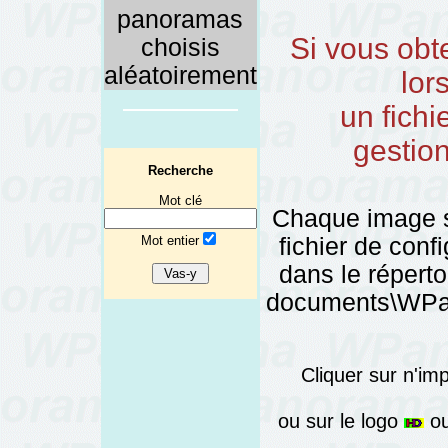
panoramas
Si vous obt
choisis
aléatoirement
lor
un fichi
gestio
Recherche
Mot clé
Chaque image 
Mot entier
fichier de config
dans le réper
documents\WPano
Cliquer sur n'im
ou sur le logo
ou