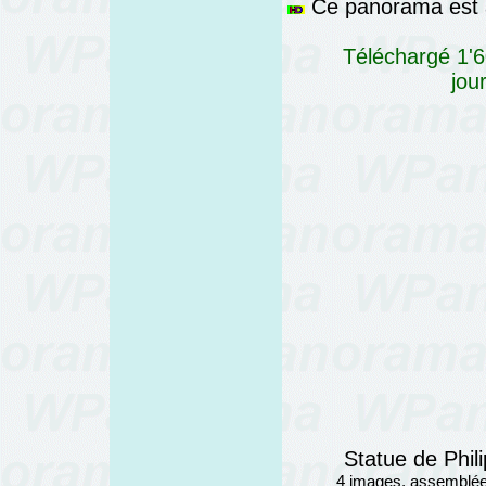
Ce panorama est a
Téléchargé 1'6
jou
Statue de Phil
4 images, assemblé