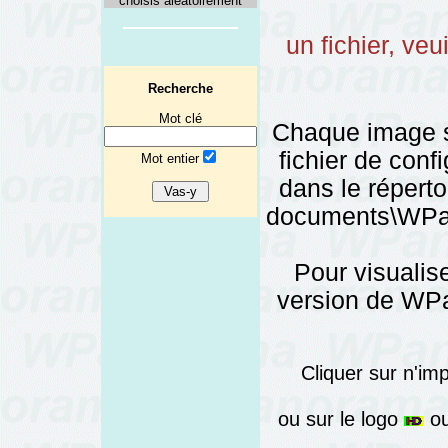
choisis aléatoirement
un fichier, veu
Recherche
Mot clé
Chaque image 
fichier de config
Mot entier
dans le réper
documents\WPano
Pour visualise
version de WPa
Cliquer sur n'im
ou sur le logo
ou