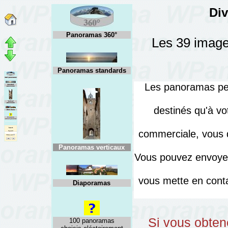
Div
Panoramas 360°
Les 39 image
Panoramas standards
Les panoramas peuv
destinés qu'à vo
commerciale, vous d
Panoramas verticaux
Vous pouvez envoyer
vous mette en cont
Diaporamas
Si vous obten
100 panoramas