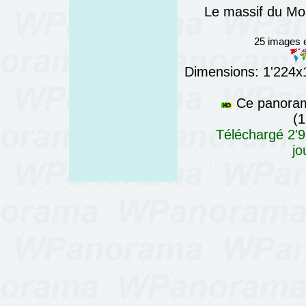
Le massif du Mo
25 images e
Dimensions: 1'224x19
Ce panorama
(1
Téléchargé 2'9
jo