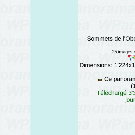
Sommets de l'Obe
25 images e
Dimensions: 1'224x19
Ce panorama
(
Téléchargé 3'3
jou