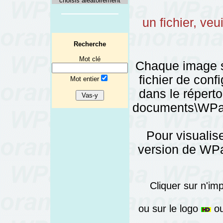
choisis aléatoirement
un fichier, veu
Recherche
Mot clé
Chaque image 
fichier de config
Mot entier
dans le réper
documents\WPano
Pour visualise
version de WPa
Cliquer sur n'im
ou sur le logo
ou