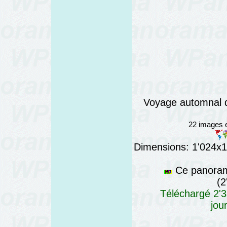
Voyage automnal da
22 images e
Dimensions: 1'024x12
Ce panorama
(2
Téléchargé 2'3
jou