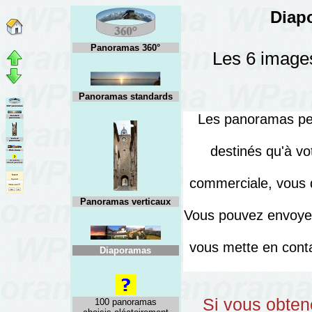
Diap
Panoramas 360°
Les 6 images
Panoramas standards
Les panoramas peuv
destinés qu'à vo
commerciale, vous d
Panoramas verticaux
Vous pouvez envoyer
vous mette en cont
Diaporamas
Si vous obten
100 panoramas