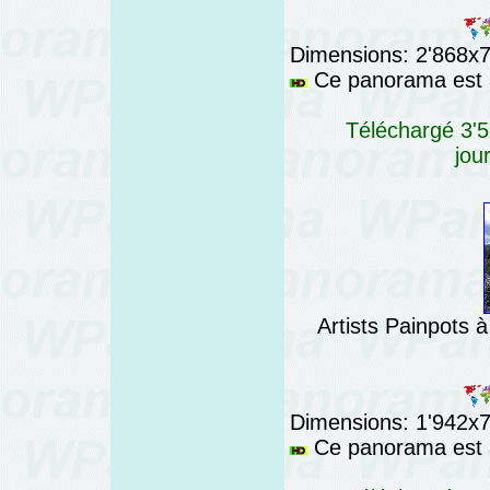
Dimensions: 2'868x76
Ce panorama est a
Téléchargé 3'5
jou
Artists Painpots 
Dimensions: 1'942x76
Ce panorama est a