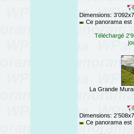
Dimensions: 3'092x76
Ce panorama est a
Téléchargé 2'9
jo
La Grande Murail
Dimensions: 2'508x76
Ce panorama est a