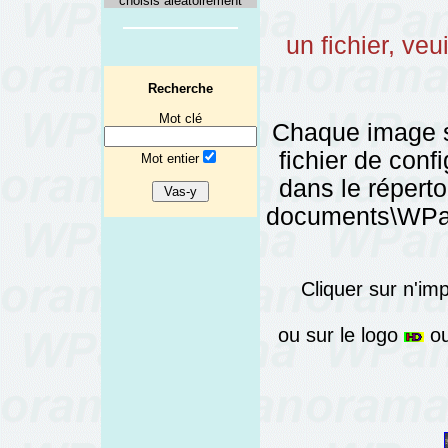
choisis aléatoirement
un fichier, veu
Recherche
Mot clé
Chaque image 
fichier de config
Mot entier
dans le réper
documents\WPano
Cliquer sur n'im
ou sur le logo
ou