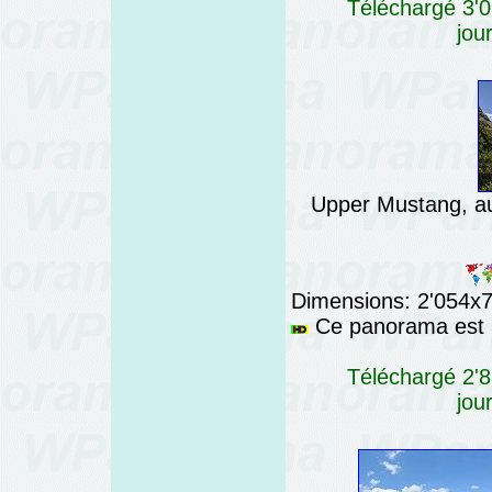
Téléchargé 3'0
jou
Upper Mustang, a
Dimensions: 2'054x76
Ce panorama est a
Téléchargé 2'8
jou