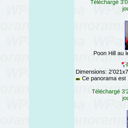
Téléchargé 3'0
jo
Poon Hill au l
Dimensions: 2'021x76
Ce panorama est a
Téléchargé 3'2
jo