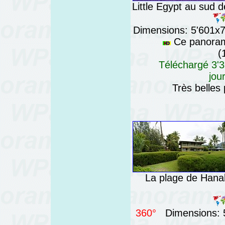
Little Egypt au sud d
Dimensions: 5'601x76
Ce panorama
(
Téléchargé 3'3
jou
Très belles
La plage de Hanale
360°
Dimensions: 5