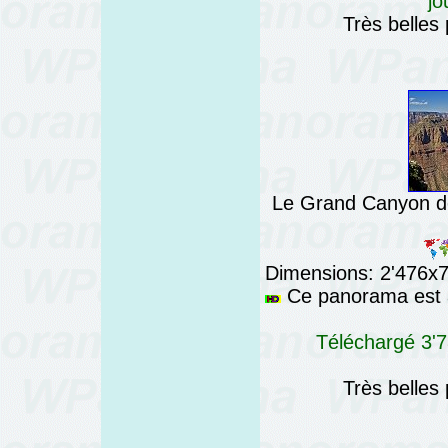
jo
Très belles
Le Grand Canyon dep
Dimensions: 2'476x76
Ce panorama est a
Téléchargé 3'7
Très belles