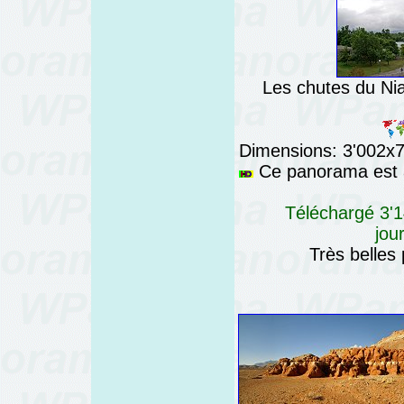
Les chutes du Nia
Dimensions: 3'002x76
Ce panorama est a
Téléchargé 3'1
jou
Très belles