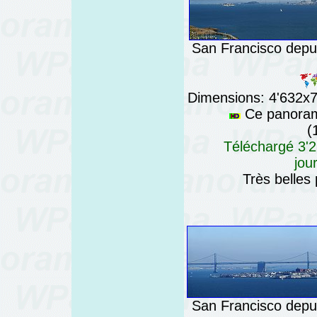
San Francisco depui
Dimensions: 4'632x76
Ce panorama
(
Téléchargé 3'2
jou
Très belles
San Francisco depui