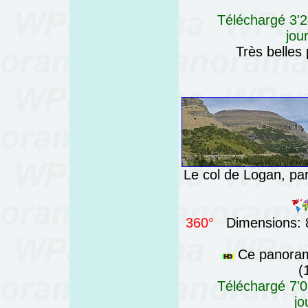
Téléchargé 3'2
jou
Très belles
Le col de Logan, par
360°
Dimensions: 8
Ce panorama
(
Téléchargé 7'0
jo