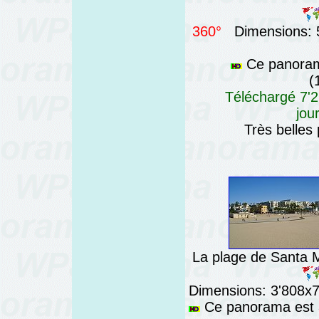
360°
Dimensions: 5
Ce panorama
(
Téléchargé 7'2
jou
Très belles
La plage de Santa M
Dimensions: 3'808x76
Ce panorama est a