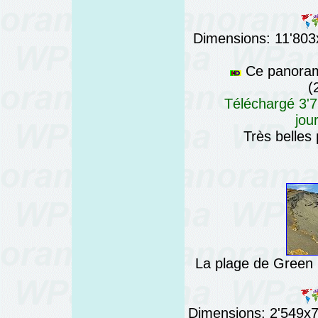
Dimensions: 11'803x
Ce panorama
(
Téléchargé 3'7
jou
Très belles
La plage de Green S
Dimensions: 2'549x76