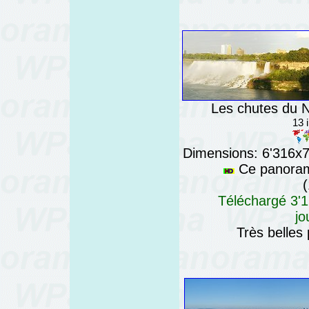
Les chutes du N
13 
Dimensions: 6'316x76
Ce panorama
(
Téléchargé 3'1
jo
Très belles