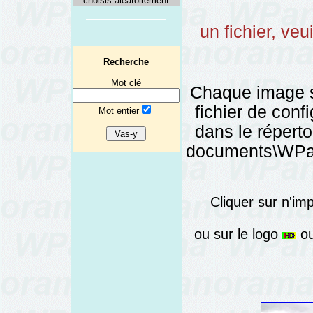
choisis aléatoirement
un fichier, veu
Recherche
Mot clé
Chaque image 
fichier de config
Mot entier
dans le réper
documents\WPano
Cliquer sur n'im
ou sur le logo
ou