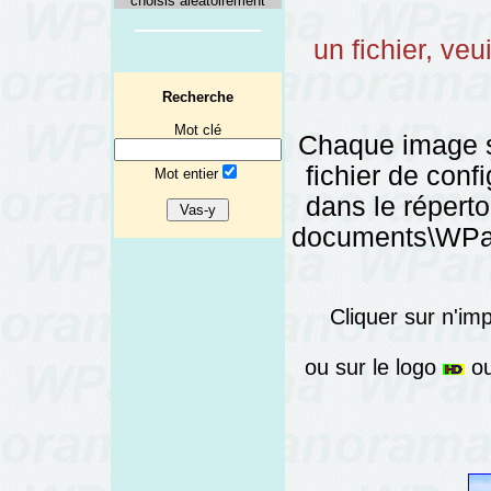
choisis aléatoirement
un fichier, veu
Recherche
Mot clé
Chaque image 
fichier de config
Mot entier
dans le réper
documents\WPano
Cliquer sur n'im
ou sur le logo
ou