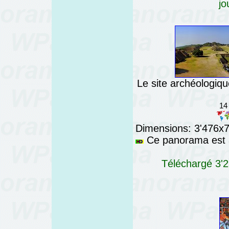
jo
Le site archéologiq
14
Dimensions: 3'476x76
Ce panorama est a
Téléchargé 3'2