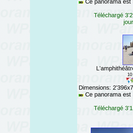
Ce panorama est a
Téléchargé 3'2
jou
L'amphithéâtr
10
Dimensions: 2'396x76
Ce panorama est a
Téléchargé 3'1