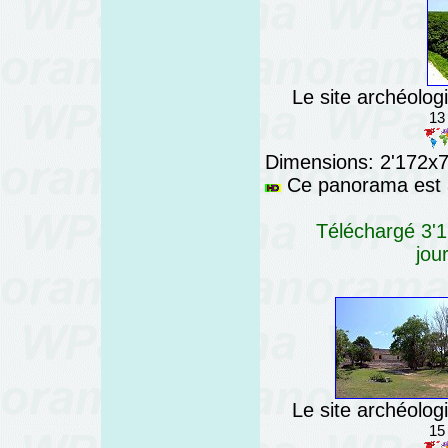
Le site archéolo
13
Dimensions: 2'172x76
Ce panorama est a
Téléchargé 3'1
jou
Le site archéolo
15