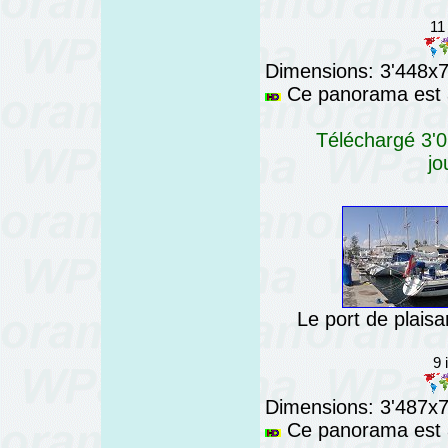
11
Dimensions: 3'448x76
Ce panorama est a
Téléchargé 3'0
jo
Le port de plaisa
9 
Dimensions: 3'487x76
Ce panorama est a