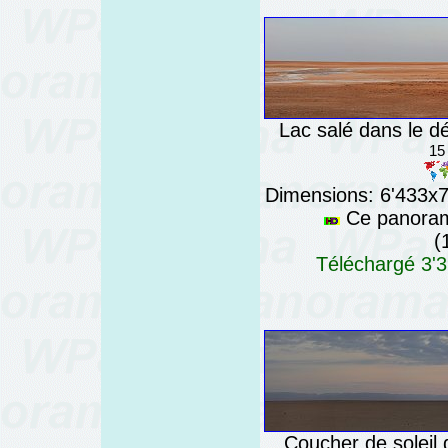
Lac salé dans le d
15
Dimensions: 6'433x76
Ce panorama
(
Téléchargé 3'3
Coucher de soleil 