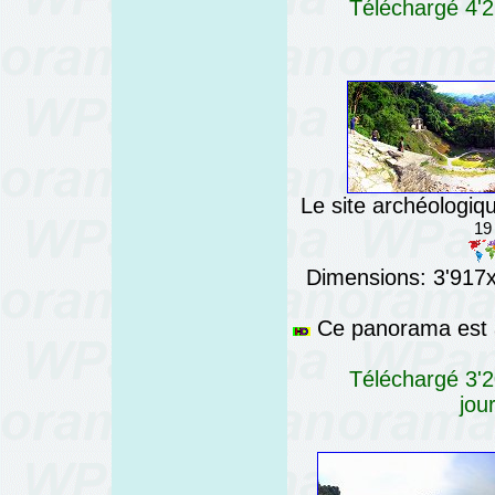
Téléchargé 4'2
Le site archéologi
19
Dimensions: 3'917x7
Ce panorama est a
Téléchargé 3'2
jou