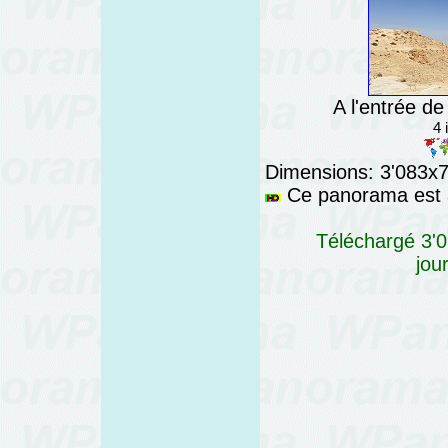
A l'entrée d
4 
Dimensions: 3'083x76
Ce panorama est a
Téléchargé 3'0
jou