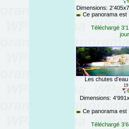
Dimensions: 2'405x76
Ce panorama est a
Téléchargé 3'1
jou
Les chutes d'eau
19
Dimensions: 4'991x7
Ce panorama est a
Téléchargé 3'6