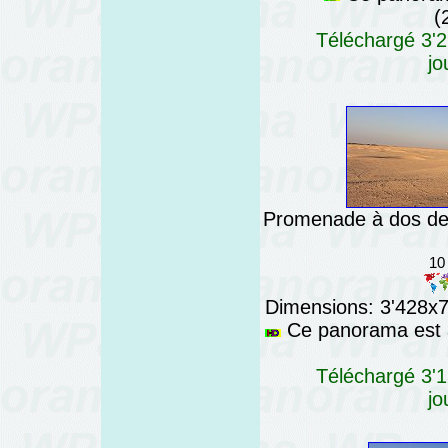
(
Téléchargé 3'2
jo
Promenade à dos de 
10
Dimensions: 3'428x76
Ce panorama est a
Téléchargé 3'1
jo