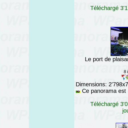
Téléchargé 3'1
Le port de plaisa
8 
Dimensions: 2'798x76
Ce panorama est a
Téléchargé 3'0
jo