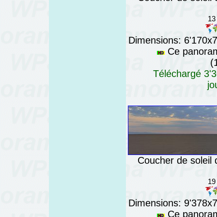
13
Dimensions: 6'170x76
Ce panorama
(
Téléchargé 3'3
jo
Coucher de soleil 
19
Dimensions: 9'378x76
Ce panorama