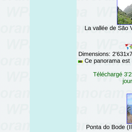
La vallée de São 
Dimensions: 2'631x76
Ce panorama est a
Téléchargé 3'2
jou
Ponta do Bode (I