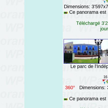
Dimensions: 3'597x76
Ce panorama est a
Téléchargé 3'2
jou
Le parc de l'In
16
360°
Dimensions: 3
Ce panorama est a