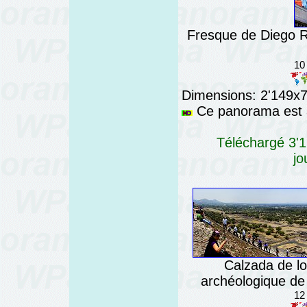
Fresque de Diego Ri
10
Dimensions: 2'149x76
Ce panorama est a
Téléchargé 3'1
jo
Calzada de lo
archéologique de
12