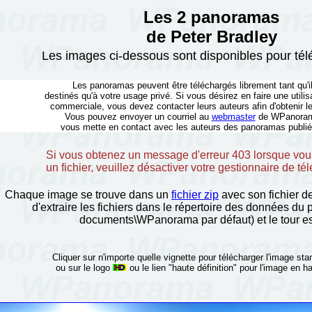
Les 2 panoramas
de Peter Bradley
Les images ci-dessous sont disponibles pour té
Les panoramas peuvent être téléchargés librement tant qu'i
destinés qu'à votre usage privé. Si vous désirez en faire une utilis
commerciale, vous devez contacter leurs auteurs afin d'obtenir le
Vous pouvez envoyer un courriel au
webmaster
de WPanorama,
vous mette en contact avec les auteurs des panoramas publiés
Si vous obtenez un message d'erreur 403 lorsque vou
un fichier, veuillez désactiver votre gestionnaire de t
Chaque image se trouve dans un
fichier zip
avec son fichier de 
d'extraire les fichiers dans le répertoire des données d
documents\WPanorama par défaut) et le tour es
Cliquer sur n'importe quelle vignette pour télécharger l'image st
ou sur le logo
ou le lien "haute définition" pour l'image en ha