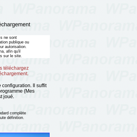
léchargement
ls ne sont
ation publique ou
ur autorisation.
 afin qu'il
 sur le site.
s téléchargez
éléchargement.
configuration. Il suffit
u programme (Mes
t joué.
andard complète
ute définition.