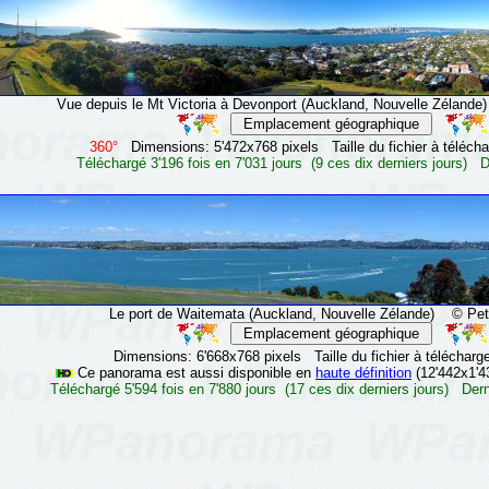
Vue depuis le Mt Victoria à Devonport (Auckland, Nouvelle Zélande)
360°
Dimensions: 5'472x768 pixels Taille du fichier à télécha
Téléchargé 3'196 fois en 7'031 jours (9 ces dix derniers jours) De
Le port de Waitemata (Auckland, Nouvelle Zélande)
© Pete
Dimensions: 6'668x768 pixels Taille du fichier à télécharg
Ce panorama est aussi disponible en
haute définition
(12'442x1'4
Téléchargé 5'594 fois en 7'880 jours (17 ces dix derniers jours) Derni